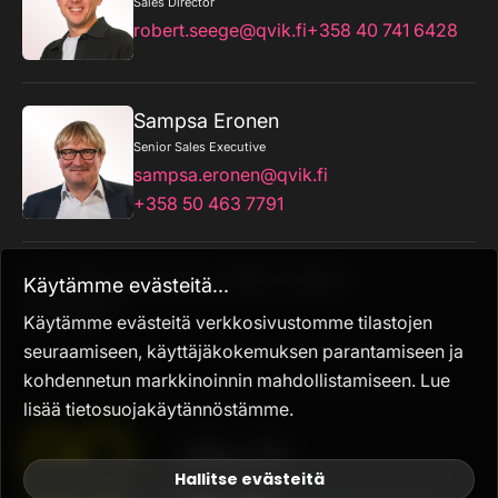
Sales Director
robert.seege@qvik.fi
+358 40 741 6428
Sampsa Eronen
Senior Sales Executive
sampsa.eronen@qvik.fi
+358 50 463 7791
Urho Kekkosen katu 5c, 00100, Helsinki
Käytämme evästeitä...
info@qvik.fi
Käytämme evästeitä verkkosivustomme tilastojen
seuraamiseen, käyttäjäkokemuksen parantamiseen ja
kohdennetun markkinoinnin mahdollistamiseen. Lue
lisää tietosuojakäytännöstämme.
Hallitse evästeitä