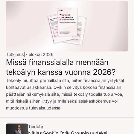
Tutkimus
|
7 elokuu 2026
Missä finanssialalla mennään
tekoälyn kanssa vuonna 2026?
Tekoäly muuttaa parhaillaan sitä, miten finanssialan yritykset
kohtaavat asiakkaansa. Qvikin selvitys kokoaa finanssialan
päättäjien näkemyksiä siitä, missä tekoäly todella tuo arvoa,
mitä riskejä siihen liittyy ja millaiseksi asiakaskokemus voi
muodostua tulevaisuudessa.
Tiedote
Niklas Sonkin Qvik Groupin uudeksi