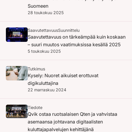
Suomeen
28 toukokuu 2025
Saavutettavuus
Suunnittelu
Saavutettavuus on tärkeämpää kuin koskaan
– suuri muutos vaatimuksissa kesällä 2025
5 toukokuu 2025
Tutkimus
Kysely: Nuoret aikuiset erottuvat
digikuluttajina
22 marraskuu 2024
Tiedote
Qvik ostaa ruotsalaisen Qten ja vahvistaa
asemaansa johtavana digitaalisten
kuluttajapalvelujen kehittäjänä