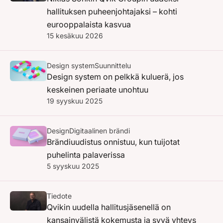
hallituksen puheenjohtajaksi – kohti
eurooppalaista kasvua
15 kesäkuu 2026
Design system
Suunnittelu
Design system on pelkkä kuluerä, jos
keskeinen periaate unohtuu
19 syyskuu 2025
Design
Digitaalinen brändi
Brändiuudistus onnistuu, kun tuijotat
puhelinta palaverissa
5 syyskuu 2025
Tiedote
Qvikin uudella hallitusjäsenellä on
kansainvälistä kokemusta ja syvä yhteys