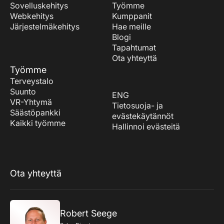
Sovelluskehitys
Työmme
Webkehitys
Kumppanit
Järjestelmäkehitys
Hae meille
Blogi
Tapahtumat
Ota yhteyttä
Työmme
Terveystalo
Suunto
ENG
VR-Yhtymä
Tietosuoja- ja
Säästöpankki
evästekäytännöt
Kaikki työmme
Hallinnoi evästeitä
Ota yhteyttä
Robert Seege