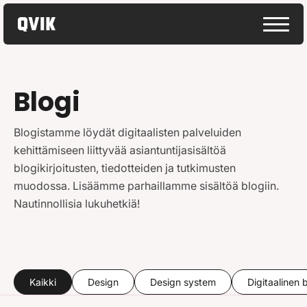
Blogi
Blogistamme löydät digitaalisten palveluiden
kehittämiseen liittyvää asiantuntijasisältöä
blogikirjoitusten, tiedotteiden ja tutkimusten
muodossa. Lisäämme parhaillamme sisältöä blogiin.
Nautinnollisia lukuhetkiä!
Kaikki
Design
Design system
Digitaalinen 