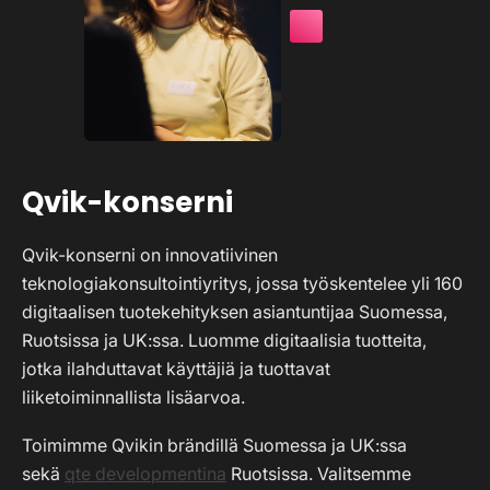
Qvik-konserni
Qvik-konserni on innovatiivinen
teknologiakonsultointiyritys, jossa työskentelee yli 160
digitaalisen tuotekehityksen asiantuntijaa Suomessa,
Ruotsissa ja UK:ssa. Luomme digitaalisia tuotteita,
jotka ilahduttavat käyttäjiä ja tuottavat
liiketoiminnallista lisäarvoa.
Toimimme Qvikin brändillä Suomessa ja UK:ssa
sekä
qte developmentina
Ruotsissa. Valitsemme