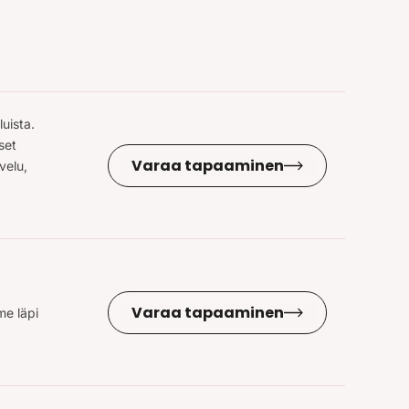
uista.
set
Varaa tapaaminen
lvelu,
Varaa tapaaminen
e läpi