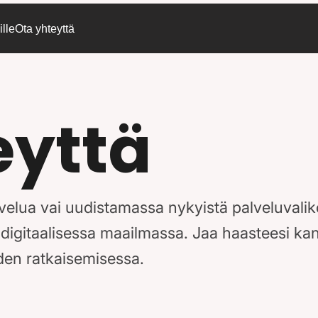
lle
Ota yhteyttä
eyttä
alvelua vai uudistamassa nykyistä palveluva
 digitaalisessa maailmassa. Jaa haasteesi k
den ratkaisemisessa.