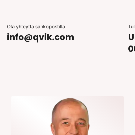
Ota yhteyttä sähköpostilla
Tu
info@qvik.com
U
0