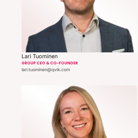
Lari Tuominen
GROUP CEO & CO-FOUNDER
lari.tuominen@qvik.com