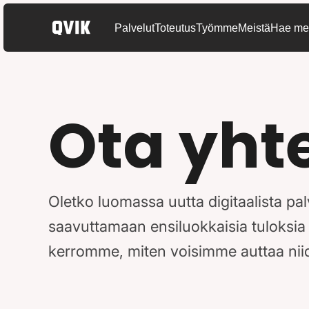
Palvelut
Toteutus
Työmme
Meistä
Hae mei
Ota yht
Oletko luomassa uutta digitaalista p
saavuttamaan ensiluokkaisia tuloksia
kerromme, miten voisimme auttaa nii