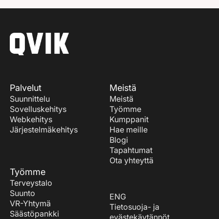
Palvelut
Meistä
Suunnittelu
Meistä
Sovelluskehitys
Työmme
Webkehitys
Kumppanit
Järjestelmäkehitys
Hae meille
Blogi
Tapahtumat
Ota yhteyttä
Työmme
Terveystalo
Suunto
ENG
VR-Yhtymä
Tietosuoja- ja
Säästöpankki
evästekäytännöt