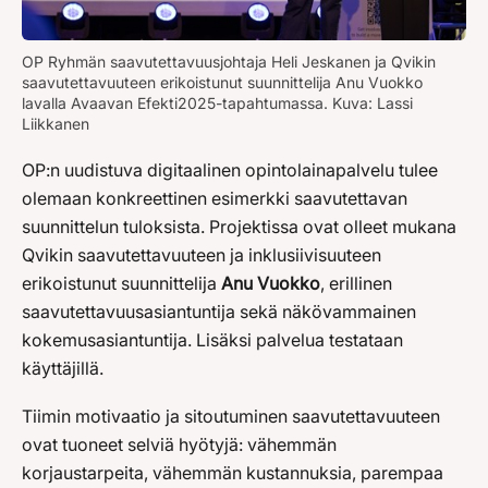
OP Ryhmän saavutettavuusjohtaja Heli Jeskanen ja Qvikin
saavutettavuuteen erikoistunut suunnittelija Anu Vuokko
lavalla Avaavan Efekti2025-tapahtumassa. Kuva: Lassi
Liikkanen
OP:n uudistuva digitaalinen opintolainapalvelu tulee
olemaan konkreettinen esimerkki saavutettavan
suunnittelun tuloksista. Projektissa ovat olleet mukana
Qvikin saavutettavuuteen ja inklusiivisuuteen
erikoistunut suunnittelija
Anu Vuokko
, erillinen
saavutettavuusasiantuntija sekä näkövammainen
kokemusasiantuntija. Lisäksi palvelua testataan
käyttäjillä.
Tiimin motivaatio ja sitoutuminen saavutettavuuteen
ovat tuoneet selviä hyötyjä: vähemmän
korjaustarpeita, vähemmän kustannuksia, parempaa