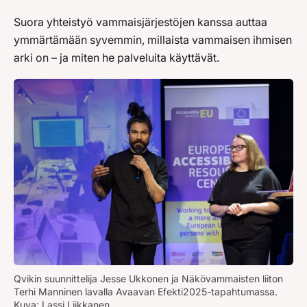
Suora yhteistyö vammaisjärjestöjen kanssa auttaa
ymmärtämään syvemmin, millaista vammaisen ihmisen
arki on – ja miten he palveluita käyttävät.
Qvikin suunnittelija Jesse Ukkonen ja Näkövammaisten liiton
Terhi Manninen lavalla Avaavan Efekti2025-tapahtumassa.
Kuva: Lassi Liikkanen