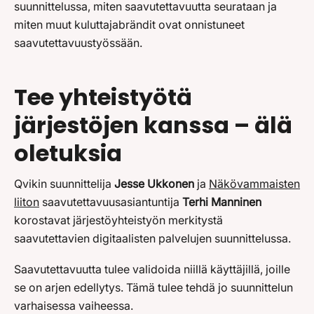
suunnittelussa, miten saavutettavuutta seurataan ja
miten muut kuluttajabrändit ovat onnistuneet
saavutettavuustyössään.
Tee yhteistyötä
järjestöjen kanssa – älä
oletuksia
Qvikin suunnittelija
Jesse Ukkonen
ja
Näkövammaisten
liiton
saavutettavuusasiantuntija
Terhi Manninen
korostavat järjestöyhteistyön merkitystä
saavutettavien digitaalisten palvelujen suunnittelussa.
Saavutettavuutta tulee validoida niillä käyttäjillä, joille
se on arjen edellytys. Tämä tulee tehdä jo suunnittelun
varhaisessa vaiheessa.