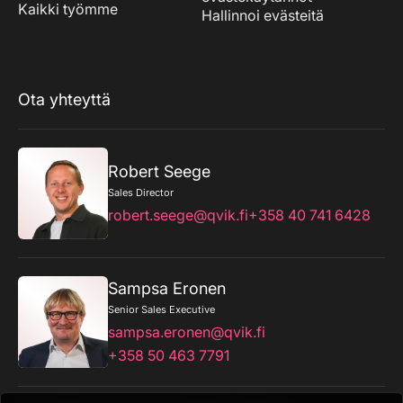
Kaikki työmme
Hallinnoi evästeitä
Ota yhteyttä
Robert Seege
Sales Director
robert.seege@qvik.fi
+358 40 741 6428
Sampsa Eronen
Senior Sales Executive
sampsa.eronen@qvik.fi
+358 50 463 7791