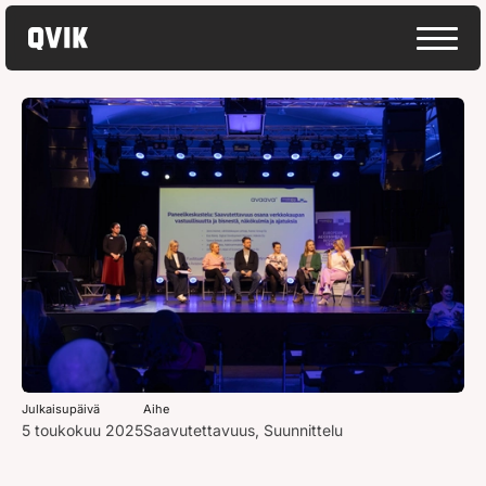
Julkaisupäivä
Aihe
5 toukokuu 2025
Saavutettavuus
,
Suunnittelu