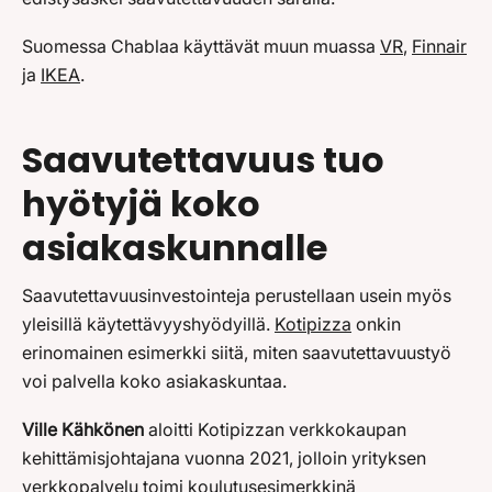
Suomessa Chablaa käyttävät muun muassa
VR
,
Finnair
ja
IKEA
.
Saavutettavuus tuo
hyötyjä koko
asiakaskunnalle
Saavutettavuusinvestointeja perustellaan usein myös
yleisillä käytettävyyshyödyillä.
Kotipizza
onkin
erinomainen esimerkki siitä, miten saavutettavuustyö
voi palvella koko asiakaskuntaa.
Ville Kähkönen
aloitti Kotipizzan verkkokaupan
kehittämisjohtajana vuonna 2021, jolloin yrityksen
verkkopalvelu toimi koulutusesimerkkinä