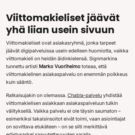
Viittomakieliset jäävät
yhä liian usein sivuun
Viittomakieliset ovat asiakasryhmä, jonka tarpeet
jäävät digipalveluissa usein edelleen huomiotta, vaikka
viittomakieli on heidän äidinkielensä. Signmarkina
tunnettu artisti
Marko Vuoriheimo
toteaa, että
viittomakielinen asiakaspalvelu on enemmän poikkeus
kuin sääntö.
Ratkaisujakin on olemassa.
Chabla-palvelu
yhdistää
viittomakielisen asiakkaan asiakaspalveluun tulkin
välityksellä. Vaikka palvelu ei ole täysin saumaton –
esimerkiksi takaisinsoitot eivät toimi, vaan asiointiajat
on sovittava etukäteen – on se silti merkittävä
edistysaskel saavutettavuuden saralla.