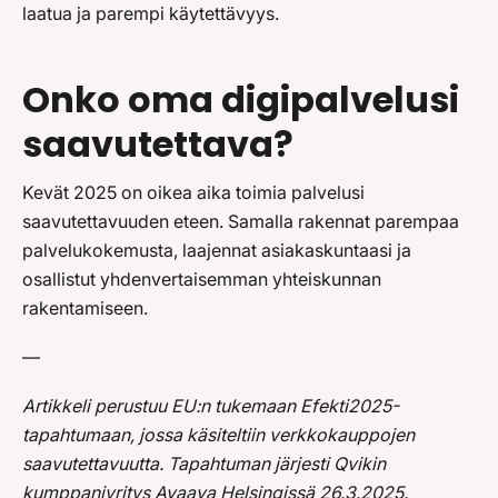
laatua ja parempi käytettävyys.
Onko oma digipalvelusi
saavutettava?
Kevät 2025 on oikea aika toimia palvelusi
saavutettavuuden eteen. Samalla rakennat parempaa
palvelukokemusta, laajennat asiakaskuntaasi ja
osallistut yhdenvertaisemman yhteiskunnan
rakentamiseen.
—
Artikkeli perustuu EU:n tukemaan Efekti2025-
tapahtumaan, jossa käsiteltiin verkkokauppojen
saavutettavuutta. Tapahtuman järjesti Qvikin
kumppaniyritys
Avaava
Helsingissä 26.3.2025.