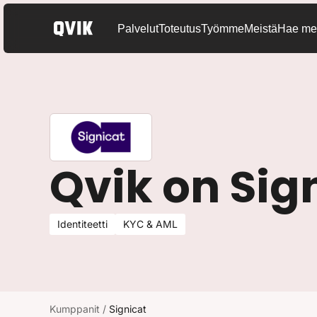
Palvelut
Toteutus
Työmme
Meistä
Hae mei
Qvik on Si
Identiteetti
KYC & AML
Kumppanit
/
Signicat