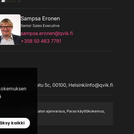
Sampsa Eronen
Senior Sales Executive
sampsa.eronen@qvik.fi
+358 50 463 7791
Urho Kekkosen katu 5c, 00100, Helsinki
info@qvik.fi
äkokemuksen
ä
Terveystalon ajanvaraus, Paras käyttökokemus,
2022
äksy kaikki