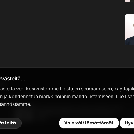
ästeitä...
itä
steitä verkkosivustomme tilastojen seuraamiseen, käyttäj
n ja kohdennetun markkinoinnin mahdollistamiseen. Lue lisä
ytännöstämme.
Terveystalon Medoma-sovellus, Grand Prix, Paras
digitaalinen palvelu, Paras palvelusuunnittelu,
2023
västeitä
Vain välttämättömät
Hyv