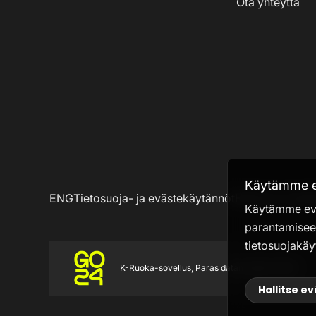
Ota yhteyttä
Käytämme ev
ENG
Tietosuoja- ja evästekäytännöt
Hallinnoi eväste
Käytämme evä
parantamisee
tietosuojakä
K-Ruoka-sovellus, Paras datan käyttö, 2024
Hallitse e