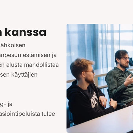
n kanssa
 sähköisen
anpesun estämisen ja
en alusta mahdollistaa
sen käyttäjien
g- ja
asiointipoluista tulee