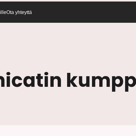
lle
Ota yhteyttä
gnicatin kump