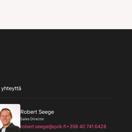
 yhteyttä
Robert Seege
Sales Director
robert.seege@qvik.fi
+358 40 741 6428