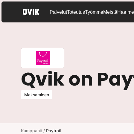
Palvelut
Toteutus
Työmme
Meistä
Hae mei
Qvik on Pay
Maksaminen
Kumppanit
/
Paytrail