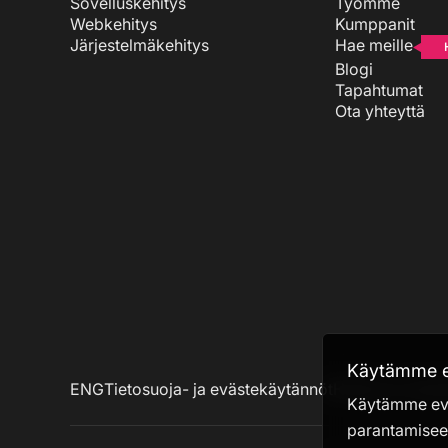
Sovelluskehitys
Työmme
Webkehitys
Kumppanit
Järjestelmäkehitys
Hae meille
Blogi
Tapahtumat
Ota yhteyttä
Käytämme ev
ENG
Tietosuoja- ja evästekäytännöt
Hallinnoi eväste
Käytämme evä
parantamisee