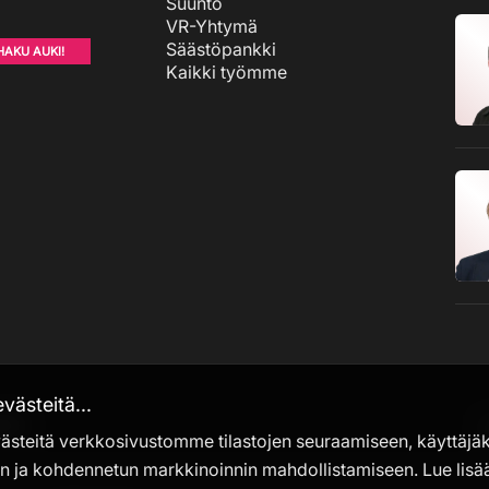
Suunto
VR-Yhtymä
Säästöpankki
HAKU AUKI!
Kaikki työmme
ästeitä...
itä
steitä verkkosivustomme tilastojen seuraamiseen, käyttäj
n ja kohdennetun markkinoinnin mahdollistamiseen. Lue lisä