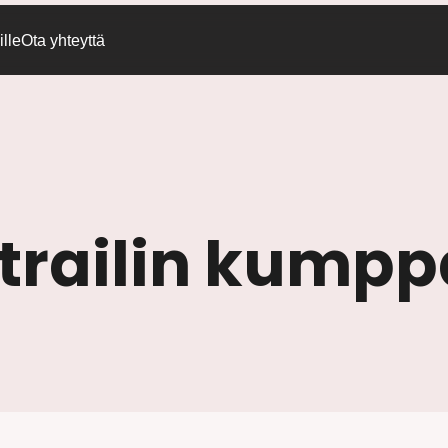
lle
Ota yhteyttä
trailin kumpp