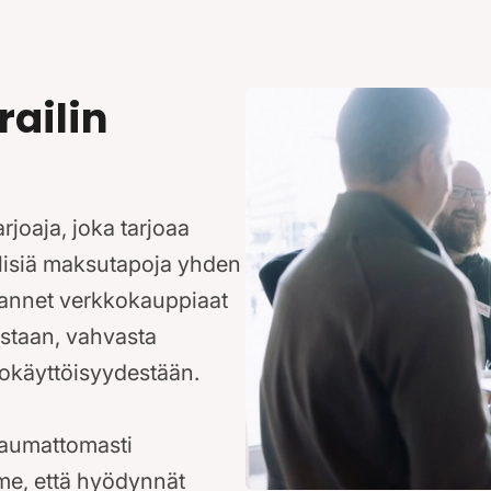
ailin
joaja, joka tarjoaa
älisiä maksutapoja yhden
uhannet verkkokauppiaat
staan, vahvasta
pokäyttöisyydestään.
saumattomasti
e, että hyödynnät