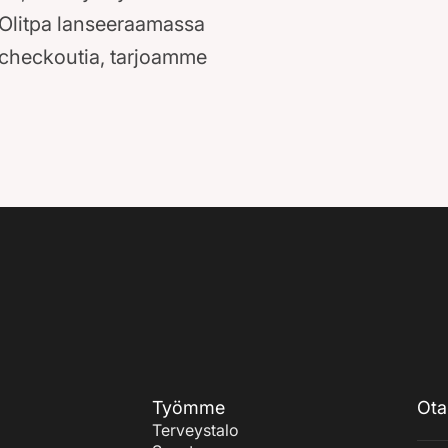
 Olitpa lanseeraamassa
ä checkoutia, tarjoamme
Työmme
Ota
Terveystalo