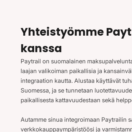
Yhteistyömme Paytr
kanssa
Paytrail on suomalainen maksupalveluntar
laajan valikoiman paikallisia ja kansainv
integraation kautta. Alustaa käyttävät t
Suomessa, ja se tunnetaan luotettavuude
paikallisesta kattavuudestaan sekä help
Autamme sinua integroimaan Paytrailin 
verkkokauppaympäristöösi ja varmistamm