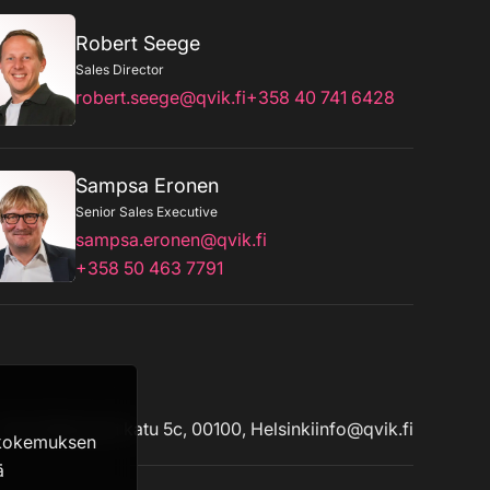
Robert Seege
Sales Director
robert.seege@qvik.fi
+358 40 741 6428
Sampsa Eronen
Senior Sales Executive
sampsa.eronen@qvik.fi
+358 50 463 7791
Urho Kekkosen katu 5c, 00100, Helsinki
info@qvik.fi
äkokemuksen
ä